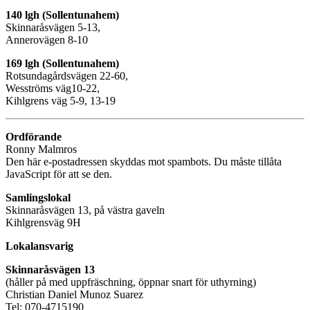
140 lgh (Sollentunahem)
Skinnaråsvägen 5-13,
Annerovägen 8-10
169 lgh (Sollentunahem)
Rotsundagårdsvägen 22-60,
Wesströms väg10-22,
Kihlgrens väg 5-9, 13-19
Ordförande
Ronny Malmros
Den här e-postadressen skyddas mot spambots. Du måste tillåta
JavaScript för att se den.
Samlingslokal
Skinnaråsvägen 13, på västra gaveln
Kihlgrensväg 9H
Lokalansvarig
Skinnaråsvägen 13
(håller på med uppfräschning, öppnar snart för uthyrning)
Christian Daniel Munoz Suarez
Tel: 070-4715190