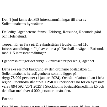
Den 1 juni fanns det 398 intresseanmälningar till elva av
Sollentunahems hyresrätter.
De lediga lägenheterna fanns i Edsberg, Rotsunda, Rotsunda gård
och Helenelund.
Toppar gör en fyra på Drevkarlsstigen i Edsberg med 116
intresseanmälningar, följd av en trea på Rusthållarevägen i Rotsunda
med 115 intresseanmälningar.
I genomsnitt utgör det drygt 36 intressenter per ledig lägenhet.
Detta ska ses mot bakgrund av den ordinarie bostadskön till
Sollentunahems hyreslägenheter som nu ligger på
drygt
76 000
personer (1 januari 2024). Också i relation till att i hela
region Stockholm står cirka
1 250 000
personer i kö för en hyresrätt,
varav 894 592 (20/1 2025) i Stockholms bostadsförmedlings kö och
den ökar med över 4 000 personer i månaden.
Fotnot
Den 28 maj fanns det totalt 13 intresseanmälningar. På fyra dygn