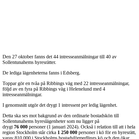
Den 27 oktober fanns det 44 intresseanmälningar till 40 av
Sollentunahems hyresrätter.
De lediga lägenheterna fanns i Edsberg.
Toppar gör en tvåa på Ribbings väg med 22 intresseanmälningar,
följd av en fyra på Ribbings väg i Helenelund med 4
intresseanmälningar.
I genomsnitt utgör det drygt 1 intressent per ledig lägenhet.
Detta ska ses mot bakgrund av den ordinarie bostadskön till
Sollentunahems hyreslägenheter som nu ligger på
drygt
76 000
personer (1 januari 2024). Också i relation till att i hela
region Stockholm står cirka
1 250 000
personer i kö för en hyresrätt,
varav 810 000 i Stockholms bostadsförmedlings kö och den ökar