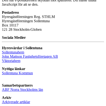
Den här e-postadressen skyddas mot spambots. Du måste tillåta
JavaScript för att se den.
Postadress
Hyresgästföreningen Reg. STHLM
Hyresgästföreningen Sollentuna
Box 10117
121 28 Stockholm-Globen
Sociala Medier
Hyresvärdar i Sollentuna
Sollentunahem
John Mattson Fastighetsföretagen AB
Viktoriahem
Nyttiga länkar
Sollentuna Kommun
Samarbetspartners
ABF Norra Stockholms län
Arkiv
Arkiverade artiklar