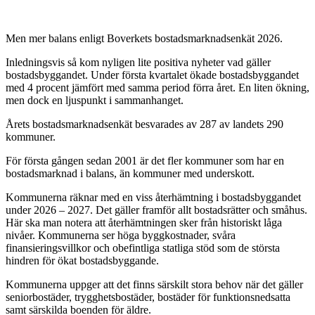
Men mer balans enligt Boverkets bostadsmarknadsenkät 2026.
Inledningsvis så kom nyligen lite positiva nyheter vad gäller
bostadsbyggandet. Under första kvartalet ökade bostadsbyggandet
med 4 procent jämfört med samma period förra året. En liten ökning,
men dock en ljuspunkt i sammanhanget.
Årets bostadsmarknadsenkät besvarades av 287 av landets 290
kommuner.
För första gången sedan 2001 är det fler kommuner som har en
bostadsmarknad i balans, än kommuner med underskott.
Kommunerna räknar med en viss återhämtning i bostadsbyggandet
under 2026 – 2027. Det gäller framför allt bostadsrätter och småhus.
Här ska man notera att återhämtningen sker från historiskt låga
nivåer. Kommunerna ser höga byggkostnader, svåra
finansieringsvillkor och obefintliga statliga stöd som de största
hindren för ökat bostadsbyggande.
Kommunerna uppger att det finns särskilt stora behov när det gäller
seniorbostäder, trygghetsbostäder, bostäder för funktionsnedsatta
samt särskilda boenden för äldre.