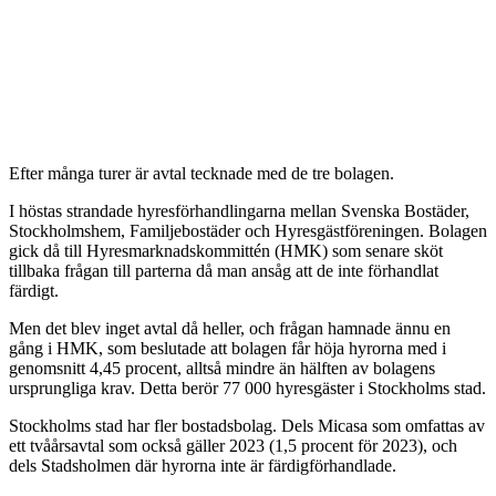
Efter många turer är avtal tecknade med de tre bolagen.
I höstas strandade hyresförhandlingarna mellan Svenska Bostäder,
Stockholmshem, Familjebostäder och Hyresgästföreningen. Bolagen
gick då till Hyresmarknadskommittén (HMK) som senare sköt
tillbaka frågan till parterna då man ansåg att de inte förhandlat
färdigt.
Men det blev inget avtal då heller, och frågan hamnade ännu en
gång i HMK, som beslutade att bolagen får höja hyrorna med i
genomsnitt 4,45 procent, alltså mindre än hälften av bolagens
ursprungliga krav. Detta berör 77 000 hyresgäster i Stockholms stad.
Stockholms stad har fler bostadsbolag. Dels Micasa som omfattas av
ett tvåårsavtal som också gäller 2023 (1,5 procent för 2023), och
dels Stadsholmen där hyrorna inte är färdigförhandlade.