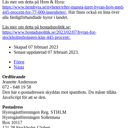
Läs mer om detta på Hem & Hyra:
https://www.hemhyra.se/nyheter/efter-manga-turer-hyran-hojs-med-
445-procent-for-77-000-lagenheter/.
Här finns också en lista över
alla färdigförhandlade hyror i landet.
Läs mer om detta på bostadspolitik.se:
https://www.bostadspolitik.se/2023/02/07/hyran-for-
stockholmsbolagen-klar-445-procent/.
Skapad
07 februari 2023
Senast uppdaterad
07 februari 2023
.
Föreg
Nästa
Ordförande
Jeanette Andersson
072 - 648 19 58
Den här e-postadressen skyddas mot spambots. Du måste tillåta
JavaScript för att se den.
Postadress
Hyresgästföreningen Reg. STHLM
Hyresgästföreningen Sollentuna
Box 10117
121 28 Stockholm-Globen