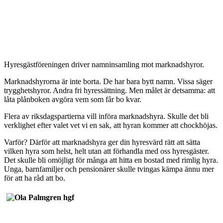
Hyresgästföreningen driver namninsamling mot marknadshyror.
Marknadshyrorna är inte borta. De har bara bytt namn. Vissa säger
trygghetshyror. Andra fri hyressättning. Men målet är detsamma: att
låta plånboken avgöra vem som får bo kvar.
Flera av riksdagspartierna vill införa marknadshyra. Skulle det bli
verklighet efter valet vet vi en sak, att hyran kommer att chockhöjas.
Varför? Därför att marknadshyra ger din hyresvärd rätt att sätta
vilken hyra som helst, helt utan att förhandla med oss hyresgäster.
Det skulle bli omöjligt för många att hitta en bostad med rimlig hyra.
Unga, barnfamiljer och pensionärer skulle tvingas kämpa ännu mer
för att ha råd att bo.