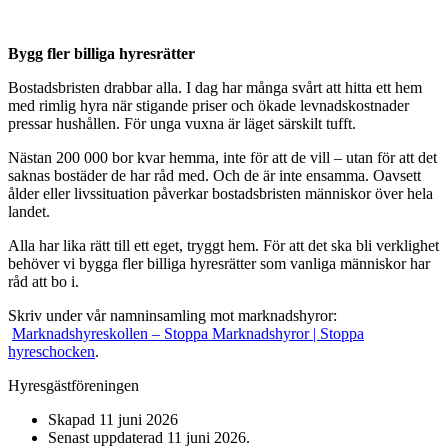
Bygg fler billiga hyresrätter
Bostadsbristen drabbar alla. I dag har många svårt att hitta ett hem
med rimlig hyra när stigande priser och ökade levnadskostnader
pressar hushållen. För unga vuxna är läget särskilt tufft.
Nästan 200 000 bor kvar hemma, inte för att de vill – utan för att det
saknas bostäder de har råd med. Och de är inte ensamma. Oavsett
ålder eller livssituation påverkar bostadsbristen människor över hela
landet.
Alla har lika rätt till ett eget, tryggt hem. För att det ska bli verklighet
behöver vi bygga fler billiga hyresrätter som vanliga människor har
råd att bo i.
Skriv under vår namninsamling mot marknadshyror:
Marknadshyreskollen – Stoppa Marknadshyror | Stoppa
hyreschocken
.
Hyresgästföreningen
Skapad
11 juni 2026
Senast uppdaterad
11 juni 2026
.