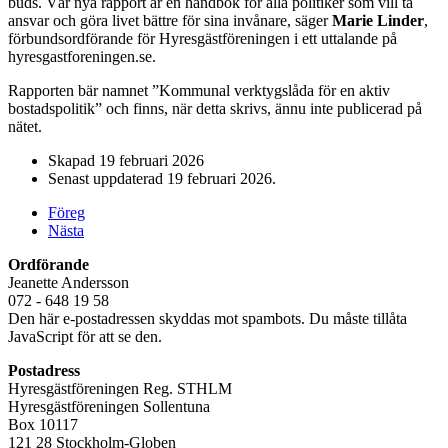
buds. Vår nya rapport är en handbok för alla politiker som vill ta
ansvar och göra livet bättre för sina invånare, säger
Marie Linder
,
förbundsordförande för Hyresgäst­föreningen i ett uttalande på
hyresgastforeningen.se.
Rapporten bär namnet ”Kommunal verktygslåda för en aktiv
bostadspolitik” och finns, när detta skrivs, ännu inte publicerad på
nätet.
Skapad
19 februari 2026
Senast uppdaterad
19 februari 2026
.
Föreg
Nästa
Ordförande
Jeanette Andersson
072 - 648 19 58
Den här e-postadressen skyddas mot spambots. Du måste tillåta
JavaScript för att se den.
Postadress
Hyresgästföreningen Reg. STHLM
Hyresgästföreningen Sollentuna
Box 10117
121 28 Stockholm-Globen