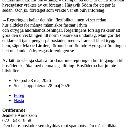
hyresgäster vräktes av ett företag i Häggvik Södra för ett par år
sedan. Och jo, företaget som vräkte var ett bulvanföretag.
– Regeringen kallar det här “flexibilitet” men vi ser redan
hur alldeles för många människor fastnar i dyra
och otrygga andrahandslösningar. Regeringens förslag riskerar att
göra den utvecklingen till norm snarare än undantag. Man gör det
enklare att tjäna pengar på bostäder, men svårare att få ett tryggt
hem, säger
Marie Linder
, förbundsordförande Hyresgäst­föreningen
i ett uttalande på hyresgastforeningen.se.
Av lätt förståeliga skäl så förklarar inte regeringen hur tillgången till
bostäder ska öka med denna lagstiftning. Bostäderna har ju inte
blivit fler.
Skapad
28 maj 2026
Senast uppdaterad
28 maj 2026
.
Föreg
Nästa
Ordförande
Jeanette Andersson
072 - 648 19 58
Den här e-postadressen skyddas mot spambots. Du måste tillåta