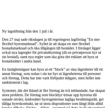
Ny lagstiftning från den 1 juli i år.
Den 27 maj sade riksdagen ja till regeringens lagförslag ”En mer
flexibel hyresmarknad”. Syftet är att skapa en mer flexibel
bostadsmarknad och öka tillgången till bostäder. I förslaget ligger
också nya lagregler för privatuthyrning (då en privatperson hyr ut
sin bostad), samt nya regler som ska göra det enklare att hyra ut
bostadsrätter i andra hand.
En fastighetsägare kan hyra ut ett ”block” av sina lägenheter till ett
annat företag, som sedan i sin tur hyr ut lägenheterna till personer
och företag. Detta har inte varit förbjudet tidigare, men heller inte
sanktionerat i lag.
Systemet, där det ibland är fler företag än två inblandade, har skapat
stora problem. De företag som blockhyr trissar upp hyrorna till
oanade nivåer, åsidosätter hyresgästernas lagliga besittningsrätt, ger
dåliga hyreskontrakt, tar ut stora dispositioner som långt ifrån alltid
betalas tillbaka. Ett bra – dåligt – exempel på detta är då ett sextiotal